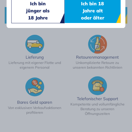
Ich bin
Ich bin 18
jünger als
Jahre alt
Absenden
18 Jahre
oder älter
Lieferung
Retourenmanagement
Lieferung mit eigener Flotte und
Unkomplizierte Retoure zu
eigenem Personal
unseren bekannten Richtlinien
Telefonischer Support
Bares Geld sparen
Kompetente und vollumfängliche
Von exklusiven Verkaufsaktionen
Beratung zu unseren
profitieren
Öffnungszeiten